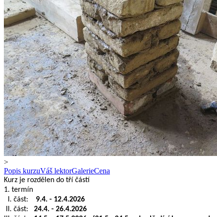
>
Popis kurzu
Váš lektor
Galerie
Cena
Kurz je rozdělen do tří částí
1. termín
I. část:
9.4. - 12.4.2026
II. část:
24.4. - 26.4.2026