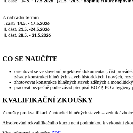
III. část:
14
.5. - 17.5.2026
(21.5. -24.5. - doplňující kurz nepovin
2. náhradní termín
I. část:
14
.5. - 17.5.2026
II. část:
21.5. -24.5.2026
III. část:
28.5. - 31.5.2026
CO SE NAUČÍTE
orientovat se ve stavební projektové dokumentaci, číst provád
zásady konstrukcí hliněných staveb historických i nových, rozez
zhotovovat konstrukce hliněných staveb zděných a monolitických
pracovat bezpečně podle zásad předpisů BOZP, PO a hygieny pr
KVALIFIKAČNÍ ZKOUŠKY
Zkoušky pro kvalifikaci Zhotovitel hliněných staveb -- zedník / zhoto
Absolvování rekvalifikačního kurzu není podmínkou k vykonání zko
Více informací o zkoušce
ZDE
.