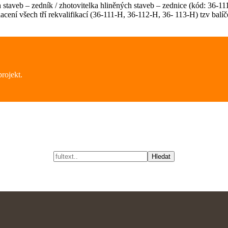
 staveb – zedník / zhotovitelka hliněných staveb – zednice (kód: 36-11
cení všech tří rekvalifikací (36-111-H, 36-112-H, 36- 113-H) tzv balíč
rojekt.
Hledat