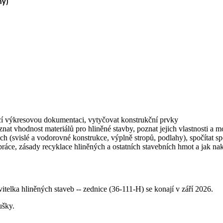
ný)
ěcí výkresovou dokumentaci, vytyčovat konstrukční prvky
nat vhodnost materiálů pro hliněné stavby, poznat jejich vlastnosti a m
 (svislé a vodorovné konstrukce, výplně stropů, podlahy), spočítat spo
áce, zásady recyklace hliněných a ostatních stavebních hmot a jak na
vitelka hliněných staveb -- zednice (36-111-H) se konají v září 2026.
ušky.