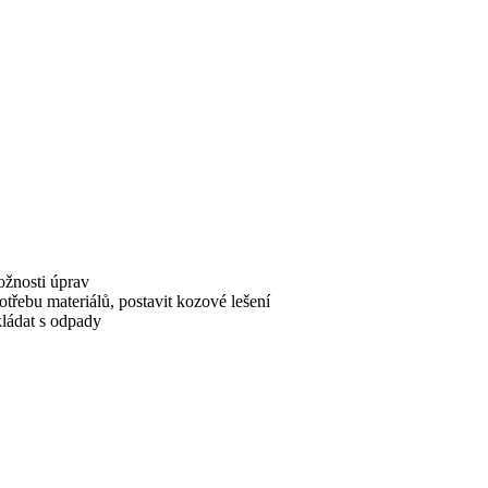
ožnosti úprav
třebu materiálů, postavit kozové lešení
kládat s odpady