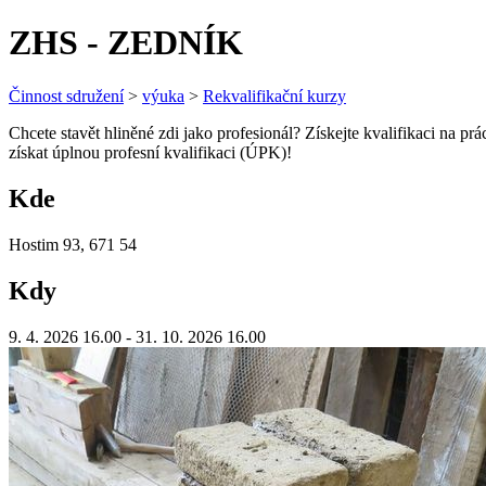
ZHS - ZEDNÍK
Činnost sdružení
>
výuka
>
Rekvalifikační kurzy
Chcete stavět hliněné zdi jako profesionál? Získejte kvalifikaci na p
získat úplnou profesní kvalifikaci (ÚPK)!
Kde
Hostim 93, 671 54
Kdy
9. 4. 2026 16.00 - 31. 10. 2026 16.00