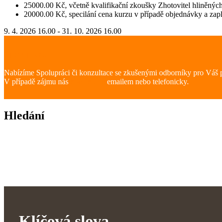
25000.00 Kč, včetně kvalifikační zkoušky Zhotovitel hliněných
20000.00 Kč, specilání cena kurzu v případě objednávky a zapla
9. 4. 2026 16.00 - 31. 10. 2026 16.00
Spolupráce
Nabízíme Spolupráci či konzultace se zkušenými odborníky pro Váš p
V případě zájmu nás
kontaktujte
emailem nebo telefonicky.
Hledání
Klíčová slova